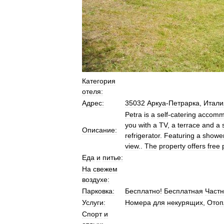
Категория
отеля:
Адрес:
35032
Аркуа
-
Петрарка
,
Итали
Petra
is
a
self
-
catering
accomm
you
with
a
TV
,
a
terrace
and
a
Описание:
refrigerator
.
Featuring
a
showe
view
..
The
property
offers
free
Еда
и
питье:
На
свежем
воздухе:
Парковка:
Бесплатно
!
Бесплатная
Част
Услуги:
Номера
для
некурящих
,
Отоп
Спорт
и