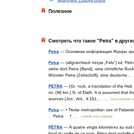
Apartment Zizkova brana
Полезное
Смотреть что такое "Petra" в други
Petra
— Основная информация Жанры хри
Petra
— (altgriechisch πέτρα „Fels“) ist: Pe
siehe dort Petra (Band), eine christliche R
Münster Petra (Zeitschrift), eine deutsch
PETRA
— (Gr. rock, a translation of the Heb
mi. (96 km.) N. of Elath. It is assumed that the
sources (Jos., Ant., 4:161;… …
Encyclopedia o
Petra
— • Titular metropolitan see of Palaest
Petra † …
Catholic encyclopedia
PÉTRA
— À quatre vingts kilomètres au sud d
fond du golfe de ce nom, Pétra était installé