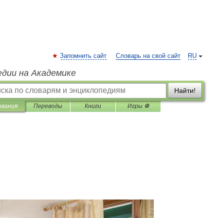
Запомнить сайт
Словарь на свой сайт
RU
едии на Академике
Найти!
ования
Переводы
Книги
Игры ⚽