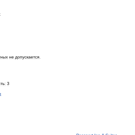
.
тных
не
допускается
.
ть:
3
е