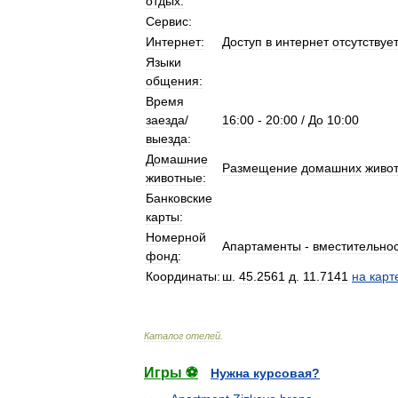
отдых:
Сервис:
Интернет:
Доступ
в
интернет
отсутствует
Языки
общения:
Время
заезда
/
16:00
-
20:00
/
До
10:00
выезда:
Домашние
Размещение
домашних
живо
животные:
Банковские
карты:
Номерной
Апартаменты
-
вместительнос
фонд:
Координаты:
ш
.
45
.
2561
д
.
11
.
7141
на
карт
Каталог
отелей
.
Игры ⚽
Нужна курсовая?