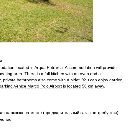
я
odation
located
in
Arqua
Petrarca
.
Accommodation
will
provide
seating
area
.
There
is
a
full
kitchen
with
an
oven
and
a
r
,
private
bathrooms
also
come
with
a
bidet
.
You
can
enjoy
garden
parking
.
Venice
Marco
Polo
Airport
is
located
56
km
away
.
ная
парковка
на
месте
(
предварительный
заказ
не
требуется
) .
ление