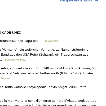
Passport Inn & Suites
х словарях:
стианский рок, хард рок …
Википедия
tra (Vorname), ein weiblicher Vorname, zu Namensträgerinnen
ock Band aus den USA Petra (Schwan), ein Trauerschwan aus
e… …
Deutsch Wikipedia
. sela), a ruined site in Edom, 140 mi. (224 km.) S. of Amman, 60
 biblical Sela was situated farther north (II Kings 14:7). In later
f Judaism
ina Tertia Catholic Encyclopedia. Kevin Knight. 2006. Petra
e la mer Morte, à cent kilomètres au nord d’Akaba, petit port au
 en un emplacement à la fois sinistre et grandiose, dans un chaos