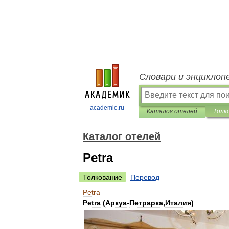
Словари и энциклоп
academic.ru
Каталог отелей
Толк
Каталог отелей
Petra
Толкование
Перевод
Petra
Petra
(
Аркуа
-
Петрарка
,
Италия
)